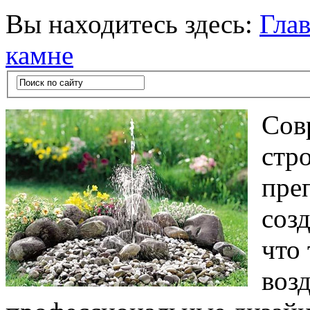
Вы находитесь здесь:
Гла
камне
Сов
стр
пре
соз
что
воз