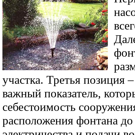
насо
все
Дал
фонт
раз
участка. Третья позиция 
важный показатель, котор
себестоимость сооружения
расположения фонтана до
электричества и подачи в